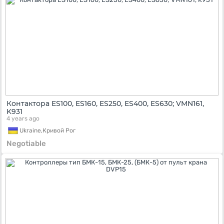
Контактора ES100, ES160, ES250, ES400, ES630; VMN161,
K931
4 years ago
Ukraine,
Кривой Рог
Negotiable