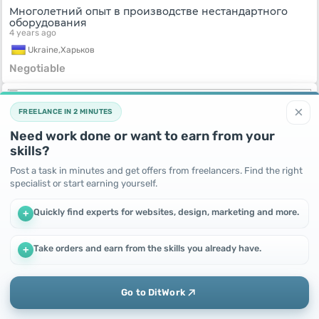
Многолетний опыт в производстве нестандартного
оборудования
4 years ago
Ukraine,
Харьков
Negotiable
×
FREELANCE IN 2 MINUTES
Need work done or want to earn from your
skills?
Post a task in minutes and get offers from freelancers. Find the right
specialist or start earning yourself.
Quickly find experts for websites, design, marketing and more.
+
Компрессор запчасти АУ200
Take orders and earn from the skills you already have.
+
4 years ago
We use cookies to improve performance and make the site
more efficient
Ukraine,
Полтава
By continuing to use this site, you agree to the use of cookies.
Negotiable
Go to DitWork
Okay! Got it
Add
Home
Messages
Profile