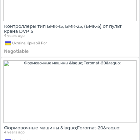
Контроллеры тип БМК-15, БМК-25, (БМК-5) от пульт
крана DVP15
4 years ago
Ukraine,
Кривой Рог
Negotiable
Формовочные машины &laquo;Foromat-20&raquo;
4 years ago