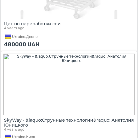
Цех по переработки сои
4 years ago
Ukraine,
Днепр
480000
UAH
SkyWay - &laquo;Струнные технологии&raquo; Анатолия
Юницкого
4 years ago
Ukraine,
Киев