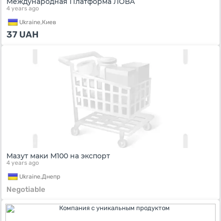
Международная Платформа ЛОВА
4 years ago
Ukraine,
Киев
37
UAH
Мазут маки М100 на экспорт
4 years ago
Ukraine,
Днепр
Negotiable