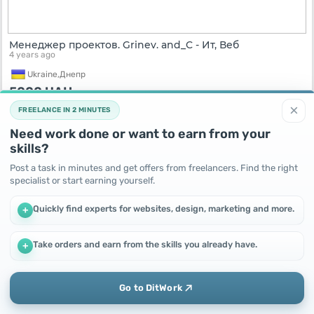
Менеджер проектов. Grinev. and_C - Ит, Веб
4 years ago
Ukraine,
Днепр
5000
UAH
×
FREELANCE IN 2 MINUTES
Need work done or want to earn from your
skills?
Post a task in minutes and get offers from freelancers. Find the right
specialist or start earning yourself.
Quickly find experts for websites, design, marketing and more.
+
Take orders and earn from the skills you already have.
+
We use cookies to improve performance and make the site
Продам птицеферму
more efficient
4 years ago
By continuing to use this site, you agree to the use of cookies.
Go to DitWork
Ukraine,
Комсомольск
Okay! Got it
Add
Home
Messages
Profile
50
UAH