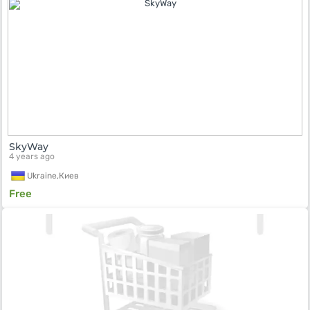
SkyWay
4 years ago
Ukraine,
Киев
Free