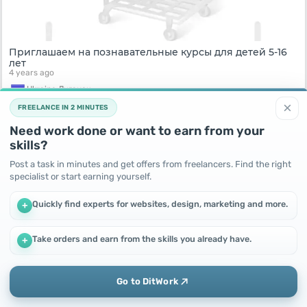
Приглашаем на познавательные курсы для детей 5-16
лет
4 years ago
Ukraine,
Луганск
125
UAH
×
FREELANCE IN 2 MINUTES
Need work done or want to earn from your
skills?
Post a task in minutes and get offers from freelancers. Find the right
specialist or start earning yourself.
Quickly find experts for websites, design, marketing and more.
+
Take orders and earn from the skills you already have.
+
We use cookies to improve performance and make the site
more efficient
By continuing to use this site, you agree to the use of cookies.
Приглашаем всех желающих на соревнования роботов
Go to DitWork
4 years ago
Okay! Got it
Add
Home
Messages
Profile
Ukraine,
Луганск