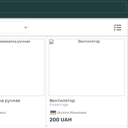
а ручная
Вентилятор
4 years ago
вка
Ukraine,
Макеевка
200
UAH