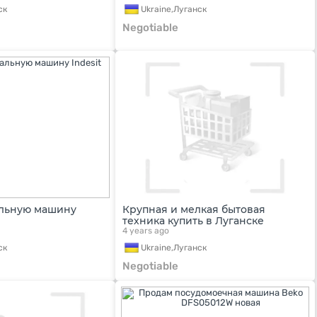
ск
Ukraine,
Луганск
Negotiable
льную машину
Крупная и мелкая бытовая
техника купить в Луганске
4 years ago
ск
Ukraine,
Луганск
Negotiable