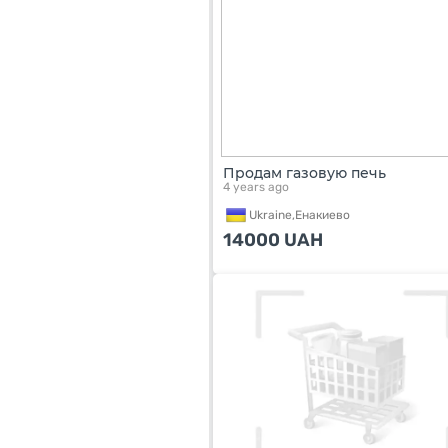
Продам газовую печь
4 years ago
Ukraine,
Енакиево
14000
UAH