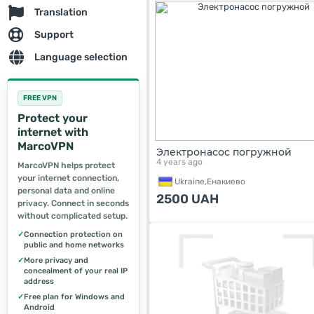
Translation
Support
Language selection
FREE VPN
Protect your
internet with
MarcoVPN
Электронасос погружной
4 years ago
MarcoVPN helps protect
your internet connection,
Ukraine,
Енакиево
personal data and online
2500
UAH
privacy. Connect in seconds
without complicated setup.
✓
Connection protection on
public and home networks
✓
More privacy and
concealment of your real IP
address
✓
Free plan for Windows and
Android