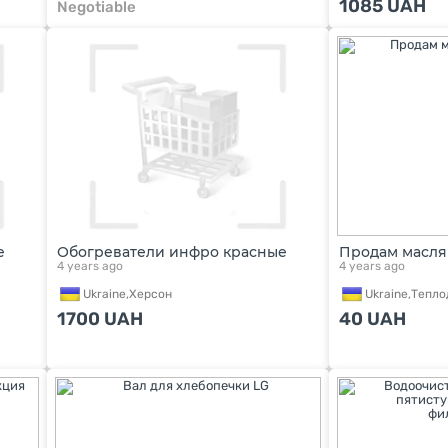
1085
UAH
Negotiable
е
Обогреватели инфро красные
Продам масля
4 years ago
4 years ago
Ukraine,
Херсон
Ukraine,
Тепло
1700
UAH
40
UAH