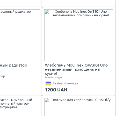
ный радиатор
Хлебопечь Moulinex OW3101 Uno
незаменимый помощник на
кухне!
дар
4 years ago
Ukraine,
Николаев
1200
UAH