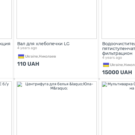
укция
Вал для хлебопечки LG
Водоочистите
4 years ago
пятиступенчат
фильтрацион
Ukraine,
Николаев
4 years ago
110
UAH
Ukraine,
Никол
15000
UAH