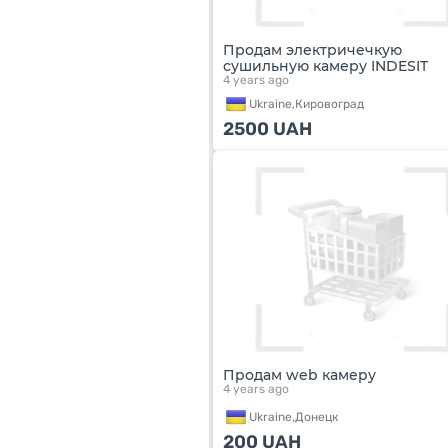
Продам электричечкую
сушильную камеру INDESIT
4 years ago
Ukraine,
Кировоград
2500
UAH
Продам web камеру
4 years ago
Ukraine,
Донецк
200
UAH