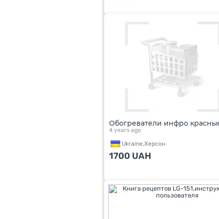
Обогреватели инфро красны
4 years ago
Ukraine,
Херсон
1700
UAH