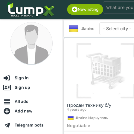
New listing
Ukraine
Sign in
Sign up
All ads
Продам технику б/у
4 years ago
Add new
Ukraine,
Мариуполь
Telegram bots
Negotiable