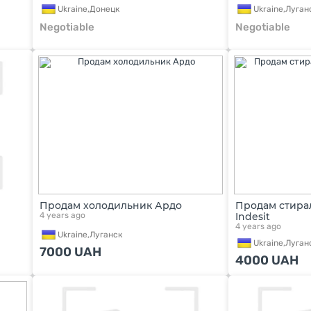
Ukraine,
Донецк
Ukraine,
Луган
Negotiable
Negotiable
Продам холодильник Ардо
Продам стира
4 years ago
Indesit
4 years ago
Ukraine,
Луганск
Ukraine,
Луган
7000
UAH
4000
UAH