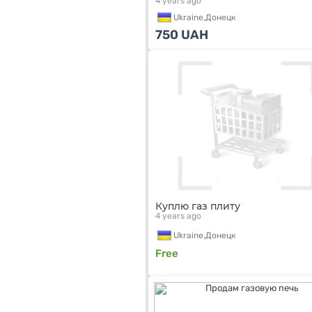
4 years ago
Ukraine,
Донецк
750
UAH
Куплю газ плиту
4 years ago
Ukraine,
Донецк
Free