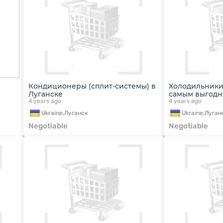
Кондиционеры (сплит-системы) в
Холодильники 
Луганске
самым выгод
4 years ago
4 years ago
Ukraine,
Луганск
Ukraine,
Луган
Negotiable
Negotiable