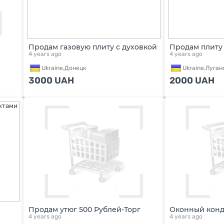
Продам газовую плиту с духовкой
Продам плиту
4 years ago
4 years ago
Ukraine,
Донецк
Ukraine,
Луган
3000
UAH
2000
UAH
Продам утюг 500 Рублей-Торг
Оконный кон
4 years ago
4 years ago