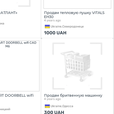
«АТЛАНТ»
Продам тепловую пушку VITALS
EH30
4 years ago
вка
Ukraine,
Северодонецк
1000
UAH
T DOORBELL wifi
Продам бритвенную машинку
4 years ago
Ukraine,
Одесса
ницкий
300
UAH