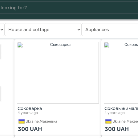
Соковарка
Соковыжималк
4 years ago
4 years ago
Ukraine,
Макеевка
Ukraine,
Макее
300
UAH
300
UAH