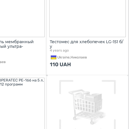
ль мембранный
Тестомес для хлебопечек LG-151 б/
ый ультра-
у
4 years ago
Ukraine,
Николаев
аев
110
UAH