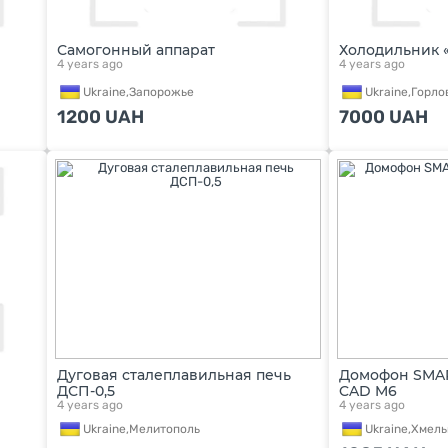
Самогонный аппарат
Холодильник 
4 years ago
4 years ago
Ukraine,
Запорожье
Ukraine,
Горло
1200
UAH
7000
UAH
Дуговая сталеплавильная печь
Домофон SMAR
ДСП-0,5
CAD M6
4 years ago
4 years ago
Ukraine,
Мелитополь
Ukraine,
Хмель