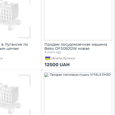
в Луганске по
Продам посудомоечная машина
ным ценам
Beko DFS05012W новая
4 years ago
ск
Ukraine,
Луганск
12500
UAH