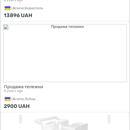
4 years ago
Ukraine,
Борисполь
13896
UAH
Продажа тележки
4 years ago
Ukraine,
Лубны
2900
UAH