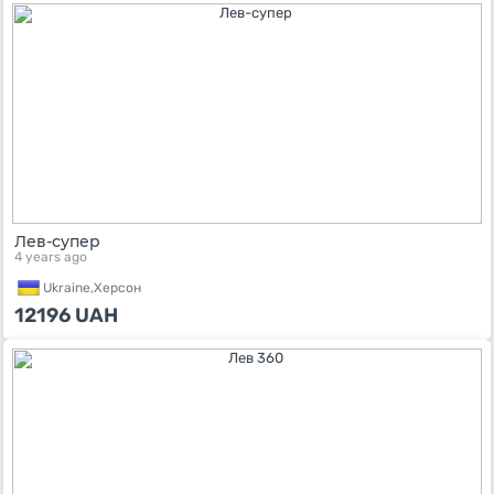
Лев-супер
4 years ago
Ukraine,
Херсон
12196
UAH