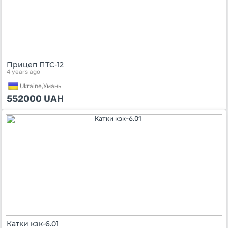
Прицеп ПТС-12
4 years ago
Ukraine,
Умань
552000
UAH
Катки кзк-6.01