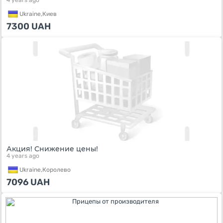
4 years ago
Ukraine,
Киев
7300
UAH
Акция! Снижение цены!
4 years ago
Ukraine,
Королево
7096
UAH