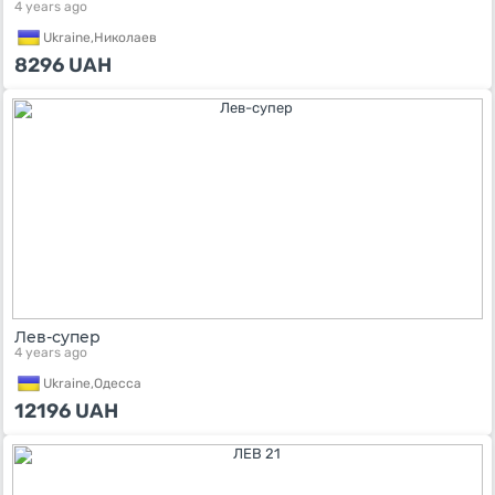
4 years ago
Ukraine,
Николаев
8296
UAH
Лев-супер
4 years ago
Ukraine,
Одесса
12196
UAH