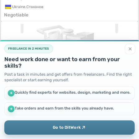
Ukraine,
Стаханов
Negotiable
×
FREELANCE IN 2 MINUTES
Need work done or want to earn from your
skills?
Post a task in minutes and get offers from freelancers. Find the right
specialist or start earning yourself.
Продам полуприцеп Krone SDP 2003
Quickly find experts for websites, design, marketing and more.
+
4 years ago
Ukraine,
Запорожье
Take orders and earn from the skills you already have.
+
162000
UAH
We use cookies to improve performance and make the site
more efficient
By continuing to use this site, you agree to the use of cookies.
Go to DitWork
Okay! Got it
Add
Home
Messages
Profile