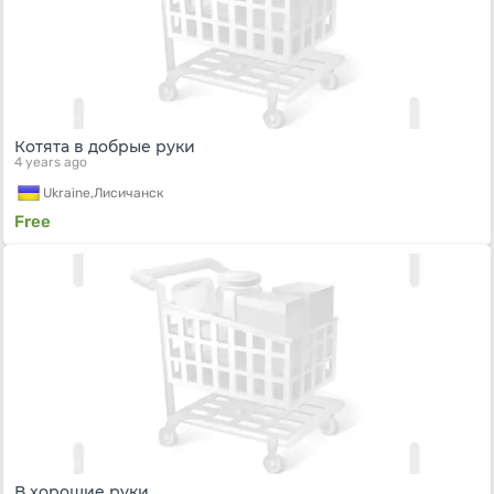
Котята в добрые руки
4 years ago
Ukraine,
Лисичанск
Free
В хорошие руки