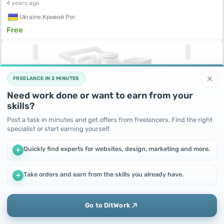
4 years ago
Ukraine,
Кривой Рог
Free
×
FREELANCE IN 2 MINUTES
Need work done or want to earn from your
skills?
Post a task in minutes and get offers from freelancers. Find the right
specialist or start earning yourself.
Quickly find experts for websites, design, marketing and more.
+
Приму в подарок
4 years ago
Ukraine,
Одесса
Take orders and earn from the skills you already have.
+
We use cookies to improve performance and make the site
Free
more efficient
By continuing to use this site, you agree to the use of cookies.
Go to DitWork
Okay! Got it
Add
Home
Messages
Profile