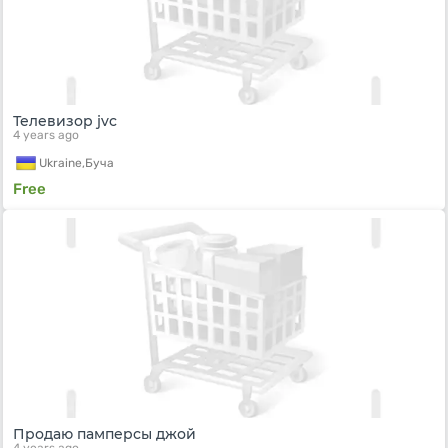
Телевизор jvc
4 years ago
Ukraine,
Буча
Free
Продаю памперсы джой