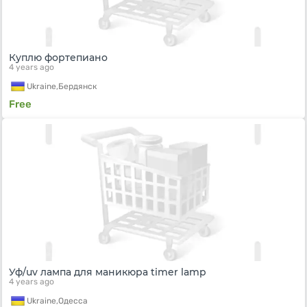
Куплю фортепиано
4 years ago
Ukraine,
Бердянск
Free
Уф/uv лампа для маникюра timer lamp
4 years ago
Ukraine,
Одесса