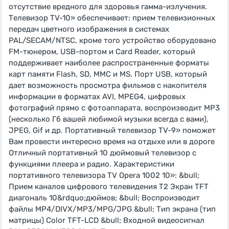
отсутствие вредного для здоровья гамма-излучения.
Телевизор TV-10» обеспечивает: прием телевизионных
передач цветного изображения в системах
PAL/SECAM/NTSC, кроме того устройство оборудовано
FM-тюнером, USB-портом и Card Reader, который
поддерживает наиболее распространенные форматы
карт памяти Flash, SD, MMC и MS. Порт USB, который
дает возможность просмотра фильмов с накопителя
информации в форматах AVI, MPEG4, цифровых
фотографий прямо с фотоаппарата, воспроизводит MP3
(несколько Гб вашей любимой музыки всегда с вами),
JPEG, Gif и др. Портативный телевизор TV-9» поможет
Вам провести интересно время на отдыхе или в дороге
Отличный портативный 10 дюймовый телевизор с
функциями плеера и радио. Характеристики
портативного телевизора TV Opera 1002 10»: &bull;
Прием каналов цифрового телевидения T2 Экран TFT
диагональ 10&rdquo;дюймов; &bull; Воспроизводит
файлы MP4/DIVX/MP3/MPG/JPG &bull; Тип экрана (тип
матрицы) Color TFT-LCD &bull; Входной видеосигнал