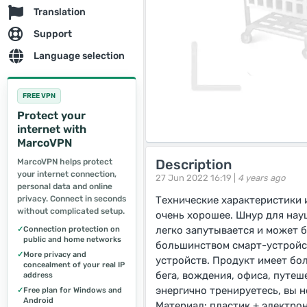
Translation
Support
Language selection
FREE VPN
Protect your
internet with
MarcoVPN
Description
MarcoVPN helps protect
your internet connection,
27 Jun 2022 16:19 |
4 years ago
personal data and online
privacy. Connect in seconds
Технические характеристики 
without complicated setup.
очень хорошее. Шнур для нау
легко запутывается и может б
✓
Connection protection on
public and home networks
большинством смарт-устройст
✓
More privacy and
устройств. Продукт имеет бо
concealment of your real IP
бега, вождения, офиса, путеш
address
энергично тренируетесь, вы н
✓
Free plan for Windows and
Android
Материал: пластик + электро