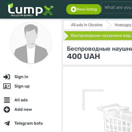
New listing
All ads in Ukraine
Новодр
Беспроводные наушники вод..
Беспроводные наушни
400 UAH
Sign in
Sign up
All ads
Add new
Telegram bots