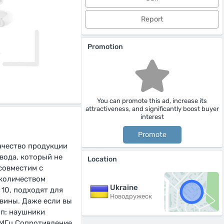
Report
Promotion
You can promote this ad, increase its
attractiveness, and significantly boost buyer
interest
Promote
ачество продукции
вода, который не
Location
совместим с
 количеством
Ukraine
10, подходят для
Новодружеск
овины. Даже если вы
ип: наушники
 МГц Сопротивление