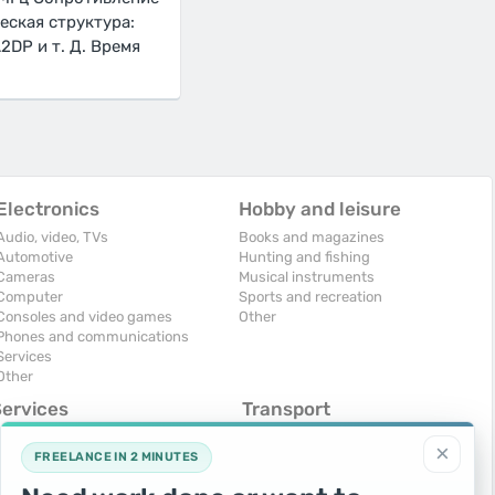
еская структура:
2DP и т. Д. Время
Electronics
Hobby and leisure
Audio, video, TVs
Books and magazines
Automotive
Hunting and fishing
Cameras
Musical instruments
Computer
Sports and recreation
Consoles and video games
Other
Phones and communications
Services
Other
Services
Transport
omputers, Internet
Air Transport
×
onstruction and repair
Cars
FREELANCE IN 2 MINUTES
ducation and tutoring
Commercial vehicles