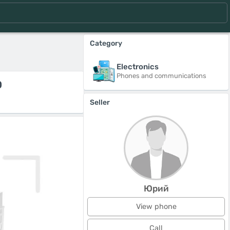
Category
Electronics
Phones and communications
0
Seller
Юрий
View phone
Call