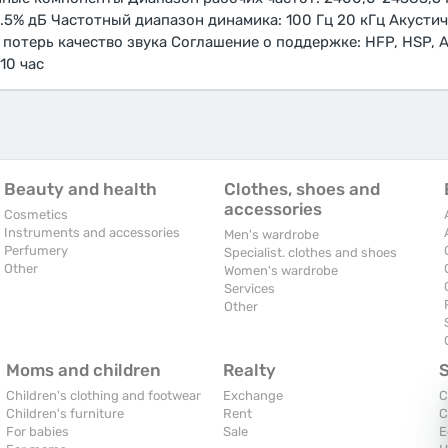
.5% дБ Частотный диапазон динамика: 100 Гц 20 кГц Акустич
 потерь качество звука Соглашение о поддержке: HFP, HSP, A
10 час
Beauty and health
Clothes, shoes and
accessories
Cosmetics
Instruments and accessories
Men's wardrobe
Perfumery
Specialist. clothes and shoes
Other
Women's wardrobe
Services
Other
Moms and children
Realty
Children's clothing and footwear
Exchange
C
Children's furniture
Rent
C
For babies
Sale
E