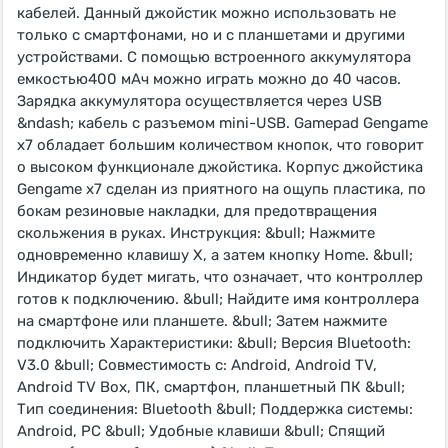
кабелей. Данный джойстик можно использовать не
только с смартфонами, но и с планшетами и другими
устройствами. С помощью встроенного аккумулятора
емкостью400 мАч можно играть можно до 40 часов.
Зарядка аккумулятора осуществляется через USB
&ndash; кабель с разъемом mini-USB. Gamepad Gengame
x7 обладает большим количеством кнопок, что говорит
о высоком функционале джойстика. Корпус джойстика
Gengame x7 сделан из приятного на ощупь пластика, по
бокам резиновые накладки, для предотвращения
скольжения в руках. Инструкция: &bull; Нажмите
одновременно клавишу X, а затем кнопку Home. &bull;
Индикатор будет мигать, что означает, что контроллер
готов к подключению. &bull; Найдите имя контроллера
на смартфоне или планшете. &bull; Затем нажмите
подключить Характеристики: &bull; Версия Bluetooth:
V3.0 &bull; Совместимость с: Android, Android TV,
Android TV Box, ПК, смартфон, планшетный ПК &bull;
Тип соединения: Bluetooth &bull; Поддержка системы:
Android, PC &bull; Удобные клавиши &bull; Cпящий