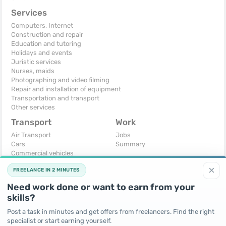
Services
Computers, Internet
Construction and repair
Education and tutoring
Holidays and events
Juristic services
Nurses, maids
Photographing and video filming
Repair and installation of equipment
Transportation and transport
Other services
Transport
Work
Air Transport
Jobs
Cars
Summary
Commercial vehicles
Moto
×
FREELANCE IN 2 MINUTES
Services
Spare parts and accessories
Need work done or want to earn from your
Trucks and special vehicles
skills?
Yachts, boats, kayaks
Other vehicles
Post a task in minutes and get offers from freelancers. Find the right
specialist or start earning yourself.
For business
Free