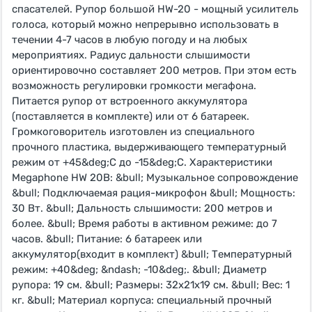
спасателей. Рупор большой HW-20 - мощный усилитель
голоса, который можно непрерывно использовать в
течении 4-7 часов в любую погоду и на любых
мероприятиях. Радиус дальности слышимости
ориентировочно составляет 200 метров. При этом есть
возможность регулировки громкости мегафона.
Питается рупор от встроенного аккумулятора
(поставляется в комплекте) или от 6 батареек.
Громкоговоритель изготовлен из специального
прочного пластика, выдерживающего температурный
режим от +45&deg;C до -15&deg;C. Характеристики
Megaphone HW 20B: &bull; Музыкальное сопровождение
&bull; Подключаемая рация-микрофон &bull; Мощность:
30 Вт. &bull; Дальность слышимости: 200 метров и
более. &bull; Время работы в активном режиме: до 7
часов. &bull; Питание: 6 батареек или
аккумулятор(входит в комплект) &bull; Температурный
режим: +40&deg; &ndash; -10&deg;. &bull; Диаметр
рупора: 19 см. &bull; Размеры: 32x21х19 см. &bull; Вес: 1
кг. &bull; Материал корпуса: специальный прочный