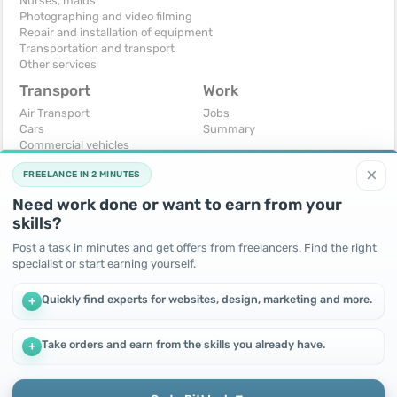
Nurses, maids
Photographing and video filming
Repair and installation of equipment
Transportation and transport
Other services
Transport
Work
Air Transport
Jobs
Cars
Summary
Commercial vehicles
Moto
×
FREELANCE IN 2 MINUTES
Services
Spare parts and accessories
Need work done or want to earn from your
Trucks and special vehicles
skills?
Yachts, boats, kayaks
Other vehicles
Post a task in minutes and get offers from freelancers. Find the right
specialist or start earning yourself.
For business
Free
Business equipment
Change - Exchange
Quickly find experts for websites, design, marketing and more.
+
Ready business
I will accept as a gift
Services
I will give for free
Other
Take orders and earn from the skills you already have.
+
We use cookies to improve performance and make the site
more efficient
By continuing to use this site, you agree to the use of cookies.