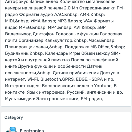
Автофокус Запись видео Количество мегапикселей
камеры на лицевой панели 2.0 Мп Стереодинамики FM-
радио Форматы аудио AAC,&nbsp; AMR,&nbsp;
MIDI,&nbsp; WMA,&nbsp; MP3,&nbsp; WAV Форматы
видео MPEG,&nbsp; MP4,&nbsp; AVI,&nbsp; 3GP
Видеовыход Диктофон Голосовые функции Голосовая
почта Органайзер Калькулятор,&nbsp; Часы,&nbsp;
Планировщик задач,&nbsp; Поддержка MS Office,&nbsp;
Будильник,&nbsp; Календарь Игры Обмен между SIM-
картой и внутренней памятью Поиск по телефонной
книге Другие функции и особенности Датчик
освещенности,&nbsp; Датчик приближения Доступ в
интернет: Wi-Fi, Bluetooth,GPRS, EDGE,НSDPA и пр.
Интернет видео: Воспроизводит видео с Youtube, В
контакте. Язык интерфейса: Русский, английский и др.
Мультимедиа: Электронные книги, FM-радио,
Category
Electronics