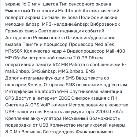
экрана 16.0 млн. цветов Тип сенсорного экрана
Емкостный Технология Multitouch Автоматический
поворот экрана Сигналы вызова Полифонические
мелодии,&nbsp; MP3-мелодии,&nbsp; Виброзвонок
Громкая связь Световая индикация событий
Автодозвон Режим полета Ожидание/удержание
вызова Память и процессор Процессор MediaTek
MT6589 Количество ядер 4 Видеопроцессор Mali-400
MP Объём встроенной памяти 2.0 GB Объем
оперативной памяти 512 MB Работа с сообщениями E-
mail,&nbsp; SMS,&nbsp; MMS,&nbsp; EMS
Дополнительные функции SMS Ввод текста со
словарем,&nbsp; Отправка SMS нескольким адресатам
Интерфейсы Bluetooth Wi-Fi Спутниковая навигация
GPS Доступ в интернет EDGE Синхронизация с ПК
Система A-GPS VoIP-клиент Использование в качестве
USB-накопителя Емкость аккумулятора 2200.0 мА/ч
Крепление аккумулятора Несъемный Возможность
подзарядки от USB Количество мегапикселей камеры
8.0 Мп Вспышка Светодиодная Функции камеры