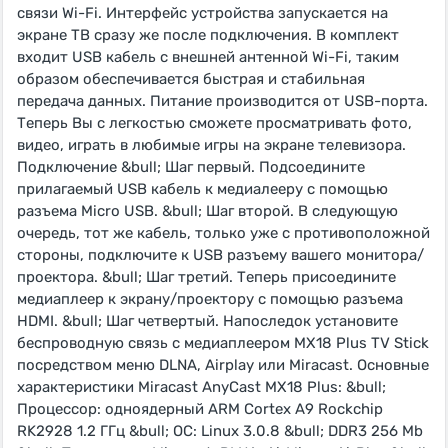
связи Wi-Fi. Интерфейс устройства запускается на
экране ТВ сразу же после подключения. В комплект
входит USB кабель с внешней антенной Wi-Fi, таким
образом обеспечивается быстрая и стабильная
передача данных. Питание производится от USB-порта.
Теперь Вы с легкостью сможете просматривать фото,
видео, играть в любимые игры на экране телевизора.
Подключение &bull; Шаг первый. Подсоедините
прилагаемый USB кабель к медиалееру с помощью
разъема Micro USB. &bull; Шаг второй. В следующую
очередь, тот же кабель, только уже с противоположной
стороны, подключите к USB разъему вашего монитора/
проектора. &bull; Шаг третий. Теперь присоедините
медиаплеер к экрану/проектору с помощью разъема
HDMI. &bull; Шаг четвертый. Напоследок установите
беспроводную связь с медиаплеером MX18 Plus TV Stick
посредством меню DLNA, Airplay или Miracast. Основные
характеристики Miracast AnyCast MX18 Plus: &bull;
Процессор: одноядерный ARM Cortex A9 Rockchip
RK2928 1.2 ГГц &bull; ОС: Linux 3.0.8 &bull; DDR3 256 Mb