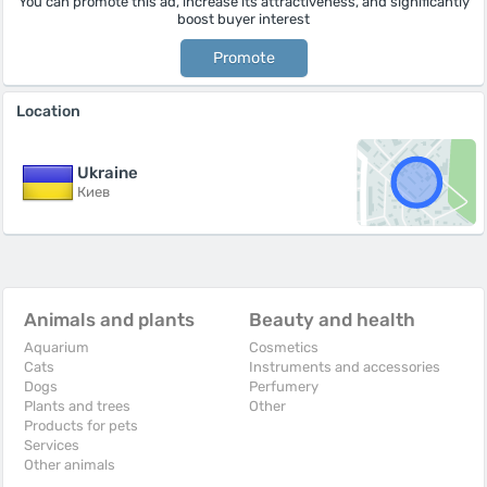
You can promote this ad, increase its attractiveness, and significantly
boost buyer interest
Promote
Location
Ukraine
Киев
Animals and plants
Beauty and health
Aquarium
Cosmetics
Cats
Instruments and accessories
Dogs
Perfumery
Plants and trees
Other
Products for pets
Services
Other animals