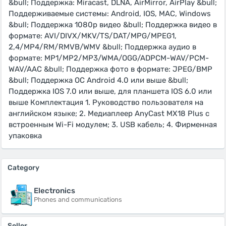
&bull; Поддержка: Miracast, DLNA, AirMirror, AirPlay &bull;
Поддерживаемые системы: Android, IOS, MAC, Windows
&bull; Поддержка 1080p видео &bull; Поддержка видео в
формате: AVI/DIVX/MKV/TS/DAT/MPG/MPEG1,
2,4/MP4/RM/RMVB/WMV &bull; Поддержка аудио в
формате: MP1/MP2/MP3/WMA/OGG/ADPCM-WAV/PCM-
WAV/AAC &bull; Поддержка фото в формате: JPEG/BMP
&bull; Поддержка ОС Android 4.0 или выше &bull;
Поддержка IOS 7.0 или выше, для планшета IOS 6.0 или
выше Комплектация 1. Руководство пользователя на
английском языке; 2. Медиаплеер AnyCast MX18 Plus с
встроенным Wi-Fi модулем; 3. USB кабель; 4. Фирменная
упаковка
Category
Electronics
Phones and communications
Seller