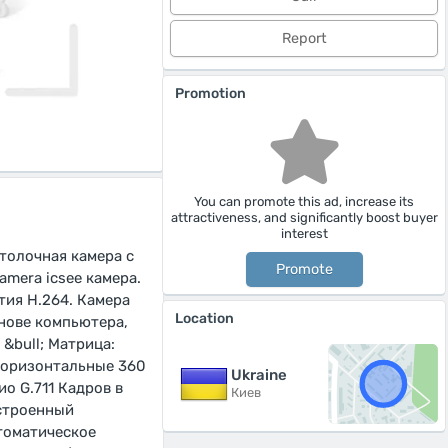
Report
Promotion
You can promote this ad, increase its
attractiveness, and significantly boost buyer
interest
толочная камера с
Promote
amera icsee камера.
тия H.264. Камера
Location
нове компьютера,
&bull; Матрица:
: Горизонтальные 360
Ukraine
о G.711 Кадров в
Киев
Встроенный
томатическое