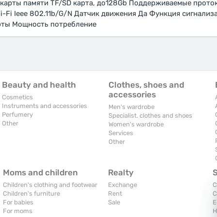
карты памяти TF/SD карта, до128Gb Поддерживаемые проток
i-Fi Ieee 802.11b/G/N Датчик движения Да Функция сигнализ
карты Мощность потребление
Beauty and health
Clothes, shoes and
accessories
Cosmetics
Instruments and accessories
Men's wardrobe
Perfumery
Specialist. clothes and shoes
Other
Women's wardrobe
Services
Other
Moms and children
Realty
Children's clothing and footwear
Exchange
C
Children's furniture
Rent
C
For babies
Sale
E
For moms
H