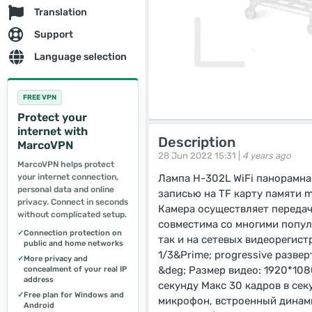
Translation
Support
Language selection
FREE VPN
Protect your
internet with
Description
MarcoVPN
28 Jun 2022 15:31 |
4 years ago
MarcoVPN helps protect
your internet connection,
Лампа H-302L WiFi панорамна
personal data and online
записью на TF карту памяти m
privacy. Connect in seconds
Камера осуществляет передач
without complicated setup.
совместима со многими попул
✓
Connection protection on
так и на сетевых видеорегист
public and home networks
1/3&Prime; progressive развер
✓
More privacy and
&deg; Размер видео: 1920*108
concealment of your real IP
address
секунду Макс 30 кадров в се
✓
Free plan for Windows and
микрофон, встроенный динами
Android