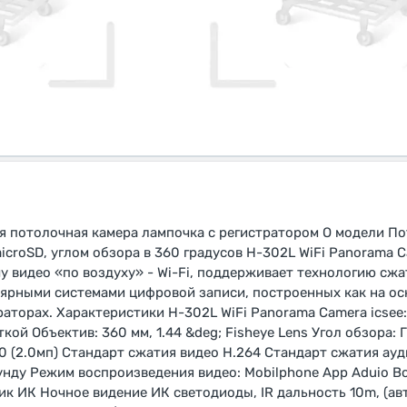
я потолочная камера лампочка с регистратором О модели По
icroSD, углом обзора в 360 градусов H-302L WiFi Panorama C
у видео «по воздуху» - Wi-Fi, поддерживает технологию сжа
ярными системами цифровой записи, построенных как на ос
раторах. Характеристики H-302L WiFi Panorama Camera icsee: 
ткой Объектив: 360 мм, 1.44 &deg; Fisheye Lens Угол обзора
0 (2.0мп) Стандарт сжатия видео H.264 Стандарт сжатия ауди
кунду Режим воспроизведения видео: Mobilphone App Aduio 
к ИК Ночное видение ИК светодиоды, IR дальность 10m, (ав