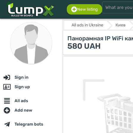
New listing
All ads in Ukraine
Киев
Панорамная IP WiFi к
580 UAH
Sign in
Sign up
All ads
Add new
Telegram bots