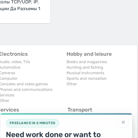
олы TCP/UDP, IP,
ации Да Разъемы 1
Electronics
Hobby and leisure
Audio, video, TVs
Books and magazines
Automotive
Hunting and fishing
Cameras
Musical instruments
Computer
Sports and recreation
Consoles and video games
Other
Phones and communications
Services
Other
Services
Transport
omputers, Internet
Air Transport
×
onstruction and repair
Cars
FREELANCE IN 2 MINUTES
ducation and tutoring
Commercial vehicles
Need work done or want to
olidays and events
Moto