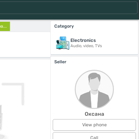
а...
Category
Electronics
Audio, video, TVs
Seller
Оксана
View phone
Call