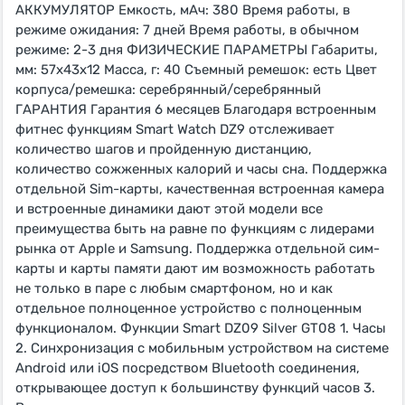
АККУМУЛЯТОР Емкость, мАч: 380 Время работы, в
режиме ожидания: 7 дней Время работы, в обычном
режиме: 2-3 дня ФИЗИЧЕСКИЕ ПАРАМЕТРЫ Габариты,
мм: 57x43x12 Масса, г: 40 Съемный ремешок: есть Цвет
корпуса/ремешка: серебрянный/серебрянный
ГАРАНТИЯ Гарантия 6 месяцев Благодаря встроенным
фитнес функциям Smart Watch DZ9 отслеживает
количество шагов и пройденную дистанцию,
количество сожженных калорий и часы сна. Поддержка
отдельной Sim-карты, качественная встроенная камера
и встроенные динамики дают этой модели все
преимущества быть на равне по функциям с лидерами
рынка от Apple и Samsung. Поддержка отдельной сим-
карты и карты памяти дают им возможность работать
не только в паре с любым смартфоном, но и как
отдельное полноценное устройство с полноценным
функционалом. Функции Smart DZ09 Silver GT08 1. Часы
2. Синхронизация с мобильным устройством на системе
Android или iOS посредством Bluetooth соединения,
открывающее доступ к большинству функций часов 3.