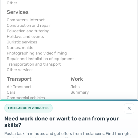
Other
Services
Computers, Internet
Construction and repair
Education and tutoring
Holidays and events
Juristic services
Nurses, maids
Photographing and video filming
Repair and installation of equipment
Transportation and transport
Other services
Transport
Work
Air Transport
Jobs
Cars
Summary
Commercial vehicles
Moto
×
FREELANCE IN 2 MINUTES
Services
Spare parts and accessories
Need work done or want to earn from your
Trucks and special vehicles
skills?
Yachts, boats, kayaks
Other vehicles
Post a task in minutes and get offers from freelancers. Find the right