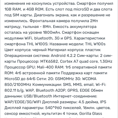
изменения не коснулись устройства. Смартфон получил
1GB RAM, и 4GB ROM. Есть слот под microSD и два слота
под SIM карты. Диагональ экрана, как и разрешение не
изменились. Фронтальная камера получила 2Мп
матрицу, тыльная - 8Мп. Емкость аккумулятора
осталась на уровне 1800мАч. Смартфон оснащен
модулями WiFi, bluetooth, 3G и GPS. Характеристики
смартфона THL W100S: Название модели: THL W100s
Цвет корпуса: черный Материал корпуса: пластик
Операционная система: Android 4.2.2 Сим-карты: 2 сим-
карты Процессор: MTK6582, Cortex A7 quad core, 1.3GHz
Процессор GPU: Mali-400 RAM: 1гб оперативной памяти
ROM: 4гб встроенной памяти Поддержка карт памяти
MicroSD до 64гБ Сети: 2G: GSM0MHz 3G: WCDMA
850/2100MHz Коммуникации: SMS, MMS, email, Wi-Fi:
802.11 b/g, WAP, Bluetooth A2DP, GPRS, EDGE Обмен
данными: USB/Bluetooth Интернет-соединение:
WAP/EDGE/3G/WIFI Дисплей размеры: 4.5 дюйма, IPS
Дисплей параметры: 540*960 пикселей, 16млн. цветов,
сенсор емкостной, мультитач 4 точки, Gorilla Glass