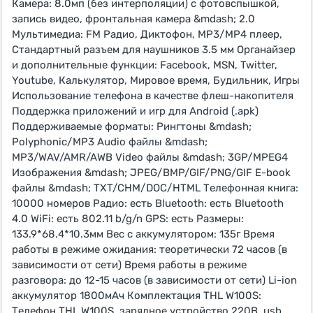
Камера: 8.0мп (без интерполяции) с фотовспышкой,
запись видео, фронтальная камера &mdash; 2.0
Мультимедиа: FM Радио, Диктофон, MP3/MP4 плеер,
Стандартный разъем для наушников 3.5 мм Органайзер
и дополнительные функции: Facebook, MSN, Twitter,
Youtube, Калькулятор, Мировое время, Будильник, Игры
Использование телефона в качестве флеш-накопителя
Поддержка приложений и игр для Android (.apk)
Поддерживаемые форматы: Рингтоны &mdash;
Polyphonic/MP3 Audio файлы &mdash;
MP3/WAV/AMR/AWB Video файлы &mdash; 3GP/MPEG4
Изображения &mdash; JPEG/BMP/GIF/PNG/GIF E-book
файлы &mdash; TXT/CHM/DOC/HTML Телефонная книга:
10000 номеров Радио: есть Bluetooth: есть Bluetooth
4.0 WiFi: есть 802.11 b/g/n GPS: есть Размеры:
133.9*68.4*10.3мм Вес с аккумулятором: 135г Время
работы в режиме ожидания: теоретически 72 часов (в
зависимости от сети) Время работы в режиме
разговора: до 12-15 часов (в зависимости от сети) Li-ion
аккумулятор 1800мАч Комплектация THL W100S:
Телефон THL W100S, зарядное устройство 220В, usb