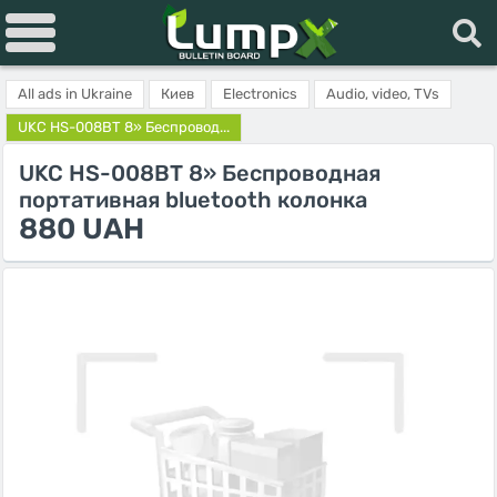
All ads in Ukraine
Киев
Electronics
Audio, video, TVs
UKC HS-008BT 8» Беспровод...
UKC HS-008BT 8» Беспроводная
портативная bluetooth колонка
880 UAH