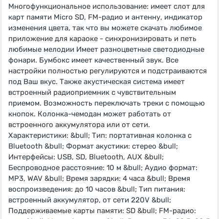
Многофункциональное использование: имеет слот для
карт памяти Micro SD, FM-радио и антенну, индикатор
изменения цвета, так что вы можете скачать любимое
приложение для караоке - синхронизировать и петь
любимые мелодии Имеет разноцветные светодиодные
фонари. Бумбокс имеет качественный звук. Все
настройки полностью регулируются и подстраиваются
под Ваш вкус. Также акустическая система имеет
встроенный радиоприемник с чувствительным
приемом. Возможность переключать треки с помощью
кнопок. Колонка-чемодан может работать от
встроенного аккумулятора или от сети.
Характеристики: &bull; Тип: портативная колонка с
Bluetooth &bull; Формат акустики: стерео &bull;
Интерфейсы: USB, SD, Bluetooth, AUX &bull;
Беспроводное расстояние: 10 м &bull; Аудио формат:
MP3, WAV &bull; Время зарядки: 4 часа &bull; Время
воспроизведения: до 10 часов &bull; Тип питания:
встроенный аккумулятор, от сети 220V &bull;
Поддерживаемые карты памяти: SD &bull; FM-радио: