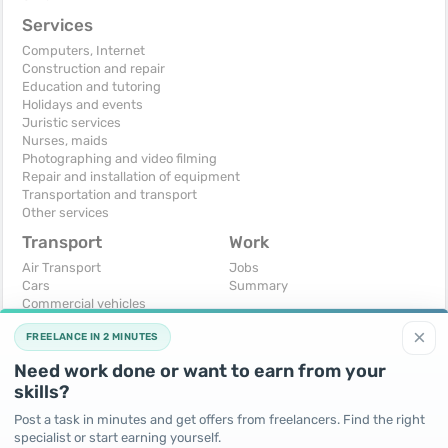
Services
Computers, Internet
Construction and repair
Education and tutoring
Holidays and events
Juristic services
Nurses, maids
Photographing and video filming
Repair and installation of equipment
Transportation and transport
Other services
Transport
Work
Air Transport
Jobs
Cars
Summary
Commercial vehicles
Moto
×
FREELANCE IN 2 MINUTES
Services
Spare parts and accessories
Need work done or want to earn from your
Trucks and special vehicles
skills?
Yachts, boats, kayaks
Other vehicles
Post a task in minutes and get offers from freelancers. Find the right
specialist or start earning yourself.
For business
Free