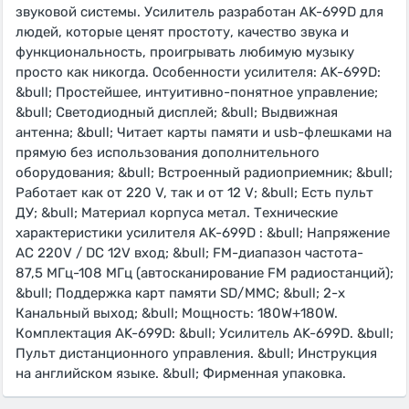
звуковой системы. Усилитель разработан AK-699D для
людей, которые ценят простоту, качество звука и
функциональность, проигрывать любимую музыку
просто как никогда. Особенности усилителя: AK-699D:
&bull; Простейшее, интуитивно-понятное управление;
&bull; Светодиодный дисплей; &bull; Выдвижная
антенна; &bull; Читает карты памяти и usb-флешками на
прямую без использования дополнительного
оборудования; &bull; Встроенный радиоприемник; &bull;
Работает как от 220 V, так и от 12 V; &bull; Есть пульт
ДУ; &bull; Материал корпуса метал. Технические
характеристики усилителя AK-699D : &bull; Напряжение
AC 220V / DC 12V вход; &bull; FM-диапазон частота-
87,5 МГц-108 МГц (автосканирование FM радиостанций);
&bull; Поддержка карт памяти SD/MMC; &bull; 2-х
Канальный выход; &bull; Мощность: 180W+180W.
Комплектация AK-699D: &bull; Усилитель AK-699D. &bull;
Пульт дистанционного управления. &bull; Инструкция
на английском языке. &bull; Фирменная упаковка.