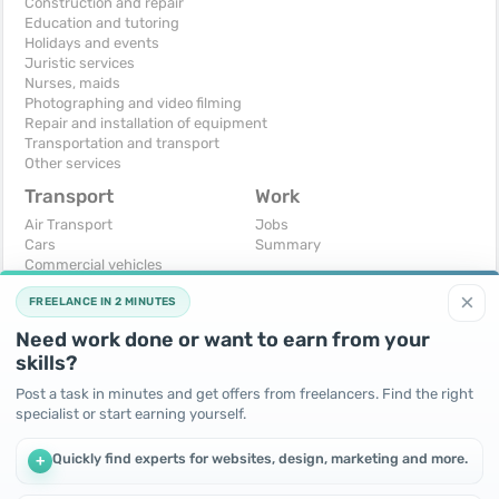
Construction and repair
Education and tutoring
Holidays and events
Juristic services
Nurses, maids
Photographing and video filming
Repair and installation of equipment
Transportation and transport
Other services
Transport
Work
Air Transport
Jobs
Cars
Summary
Commercial vehicles
Moto
×
FREELANCE IN 2 MINUTES
Services
Spare parts and accessories
Need work done or want to earn from your
Trucks and special vehicles
skills?
Yachts, boats, kayaks
Other vehicles
Post a task in minutes and get offers from freelancers. Find the right
specialist or start earning yourself.
For business
Free
Business equipment
Change - Exchange
Quickly find experts for websites, design, marketing and more.
+
Ready business
I will accept as a gift
Services
I will give for free