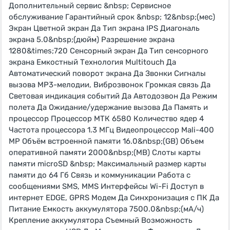
Дополнительный сервис &nbsp; Сервисное
обслуживание Гарантийный срок &nbsp; 12&nbsp;(мес)
Экран Цветной экран Да Тип экрана IPS Диагональ
экрана 5.0&nbsp;(дюйм) Разрешение экрана
1280&times;720 Сенсорный экран Да Тип сенсорного
экрана Емкостный Технология Multitouch Да
Автоматический поворот экрана Да Звонки Сигналы
вызова MP3-мелодии, Виброзвонок Громкая связь Да
Световая индикация событий Да Автодозвон Да Режим
полета Да Ожидание/удержание вызова Да Память и
процессор Процессор МТК 6580 Количество ядер 4
Частота процессора 1.3 МГц Видеопроцессор Mali-400
MP Объём встроенной памяти 16.0&nbsp;(GB) Объем
оперативной памяти 2000&nbsp;(MB) Слоты карты
памяти microSD &nbsp; Максимальный размер карты
памяти до 64 Гб Связь и коммуникации Работа с
сообщениями SMS, MMS Интерфейсы Wi-Fi Доступ в
интернет EDGE, GPRS Модем Да Синхронизация с ПК Да
Питание Емкость аккумулятора 7500.0&nbsp;(мА/ч)
Крепление аккумулятора Съемный Возможность